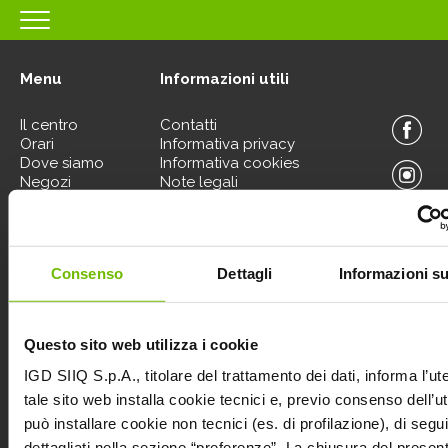
HOMEPAGE
Menu
Informazioni utili
IL CENTRO
Il centro
Contatti
ORARI
Orari
Informativa privacy
Dove siamo
Informativa cookies
COME RAGGIUNGERCI
Negozi
Note legali
Eventi
Informativa
PROMOZIONI
Promozioni
videosorveglianza
Servizi
NEGOZI
Il tuo business
Consenso
Dettagli
Informazioni su
al centro
EVENTI
Contattaci per informazioni sui nostri Spazi Expo
SERVIZI
Questo sito web utilizza i cookie
IL TUO BUSINESS AL CENTRO
IGD SIIQ S.p.A., titolare del trattamento dei dati, informa l’ut
tale sito web installa cookie tecnici e, previo consenso dell’u
CONTATTI
può installare cookie non tecnici (es. di profilazione), di segui
dettagliati nella sezione “preferenze”. La chiusura del presen