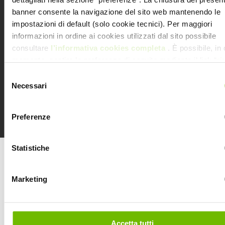
banner consente la navigazione del sito web mantenendo le
impostazioni di default (solo cookie tecnici). Per maggiori
informazioni in ordine ai cookies utilizzati dal sito possibile
Letta e compresa l’
Informativa Privacy
.
consultare
l’informativa cookies completa
. È possibile, in 
momento, gestire le preferenze di seguito mediante il link “
ri
tue scelte sui cookie
” presente nel footer
© 2022 Consorzio dei Proprietari del Centro
Selezione
Commerciale Coné Via S. Giuseppe 25 – 31015
Necessari
del
Conegliano (TV)
consenso
C.F e P. Iva 04414120263 – N. Rea TV 0348012 –
Preferenze
info@centrocommercialecone.com
Statistiche
Marketing
Accetta tutti