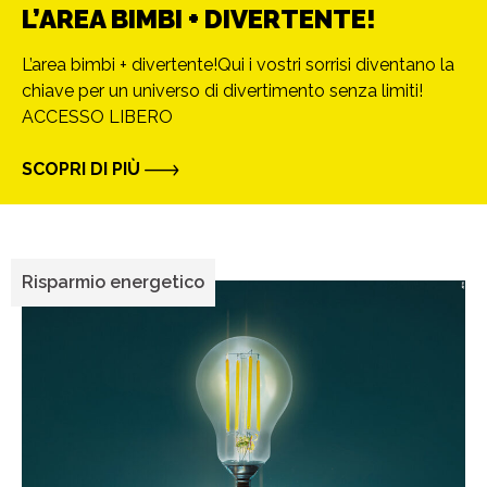
L’AREA BIMBI + DIVERTENTE!
L’area bimbi + divertente!Qui i vostri sorrisi diventano la
chiave per un universo di divertimento senza limiti!
ACCESSO LIBERO
SCOPRI DI PIÙ
Risparmio energetico