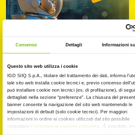
Consenso
Dettagli
Informazioni su
Questo sito web utilizza i cookie
IGD SIIQ S.p.A., titolare del trattamento dei dati, informa l’ut
tale sito web installa cookie tecnici e, previo consenso dell’u
può installare cookie non tecnici (es. di profilazione), di segui
HOUSTON… CE L’AVRETE VOI UN
dettagliati nella sezione “preferenze”. La chiusura del presen
PROBLEMA! A NOI CONÈ GIFT CARD
banner consente la navigazione del sito web mantenendo le
CE LI RISOLVE TUTTI
impostazioni di default (solo cookie tecnici). Per maggiori
informazioni in ordine ai cookies utilizzati dal sito possibile
Sorprendi chi ami con la libertà di scegliere Acquistala
consultare
l’informativa cookies completa
. È possibile, in 
in galleria o ONLINE QUI Parola di Conèlla…
momento, gestire le preferenze di seguito mediante il link “
ri