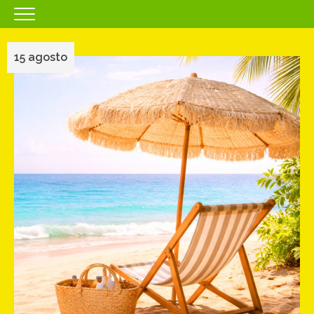
HOMEPAGE
15 agosto
IL CENTRO
ORARI
COME RAGGIUNGERCI
PROMOZIONI
NEGOZI
EVENTI
SERVIZI
IL TUO BUSINESS AL CENTRO
CONTATTI