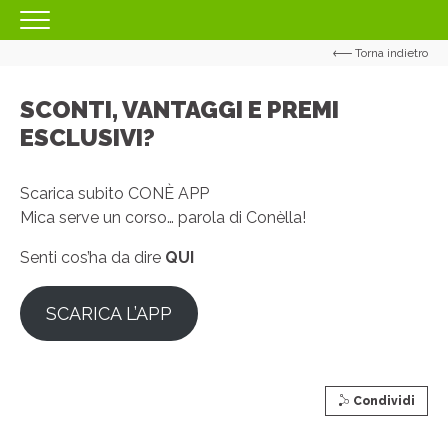
Torna indietro
HOMEPAGE
IL CENTRO
SCONTI, VANTAGGI E PREMI
ESCLUSIVI?
ORARI
COME RAGGIUNGERCI
Scarica subito CONÈ APP
PROMOZIONI
Mica serve un corso… parola di Conèlla!
NEGOZI
Senti cos’ha da dire
QUI
EVENTI
SCARICA L’APP
SERVIZI
IL TUO BUSINESS AL CENTRO
Condividi
CONTATTI