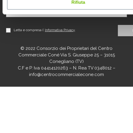
Rifiuta
Letta e compresa l’
Informativa Privacy
.
© 2022 Consorzio dei Proprietari del Centro
Commerciale Coné Via S. Giuseppe 25 – 31015
Conegliano (TV)
C.F e P. Iva 04414120263 – N. Rea TV 0348012 –
info@centrocommercialecone.com