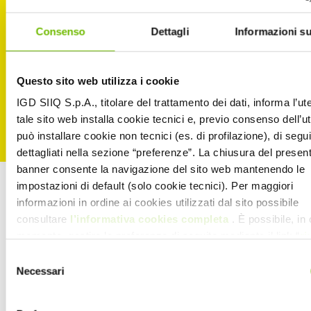
Consenso
Dettagli
Informazioni su
Questo sito web utilizza i cookie
IGD SIIQ S.p.A., titolare del trattamento dei dati, informa l’ut
tale sito web installa cookie tecnici e, previo consenso dell’u
può installare cookie non tecnici (es. di profilazione), di segui
dettagliati nella sezione “preferenze”. La chiusura del presen
banner consente la navigazione del sito web mantenendo le
impostazioni di default (solo cookie tecnici). Per maggiori
.
informazioni in ordine ai cookies utilizzati dal sito possibile
consultare
l’informativa cookies completa
. È possibile, in 
momento, gestire le preferenze di seguito mediante il link “
ri
tue scelte sui cookie
” presente nel footer
Selezione
Necessari
del
consenso