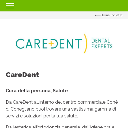
Torna indietro
HOMEPAGE
IL CENTRO
ORARI
COME RAGGIUNGERCI
PROMOZIONI
NEGOZI
CareDent
EVENTI
Cura della persona, Salute
SERVIZI
Da CareDent all’interno del centro commerciale Conè
IL TUO BUSINESS AL CENTRO
di Conegliano puoi trovare una vastissima gamma di
servizi e soluzioni per la tua salute.
CONTATTI
Dall’estetica all’ortodonzia generale, dall’igiene orale