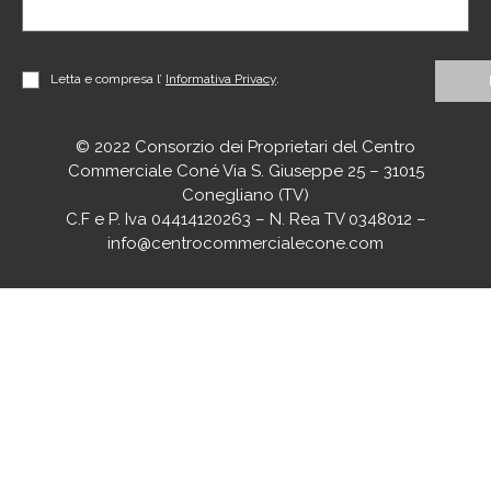
Letta e compresa l’
Informativa Privacy
.
© 2022 Consorzio dei Proprietari del Centro
Commerciale Coné Via S. Giuseppe 25 – 31015
Conegliano (TV)
C.F e P. Iva 04414120263 – N. Rea TV 0348012 –
info@centrocommercialecone.com