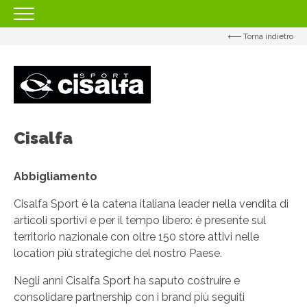
Torna indietro
HOMEPAGE
IL CENTRO
ORARI
COME RAGGIUNGERCI
Cisalfa
PROMOZIONI
NEGOZI
Abbigliamento
EVENTI
Cisalfa Sport è la catena italiana leader nella vendita di
articoli sportivi e per il tempo libero: è presente sul
SERVIZI
territorio nazionale con oltre 150 store attivi nelle
IL TUO BUSINESS AL CENTRO
location più strategiche del nostro Paese.
CONTATTI
Negli anni Cisalfa Sport ha saputo costruire e
consolidare partnership con i brand più seguiti