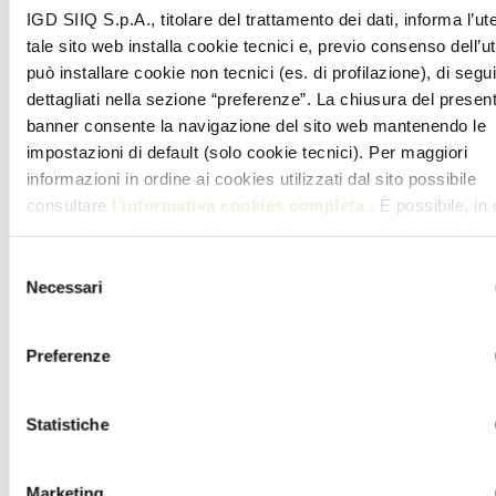
IGD SIIQ S.p.A., titolare del trattamento dei dati, informa l’ut
tale sito web installa cookie tecnici e, previo consenso dell’u
può installare cookie non tecnici (es. di profilazione), di segui
dettagliati nella sezione “preferenze”. La chiusura del presen
banner consente la navigazione del sito web mantenendo le
impostazioni di default (solo cookie tecnici). Per maggiori
informazioni in ordine ai cookies utilizzati dal sito possibile
consultare
l’informativa cookies completa
. È possibile, in 
momento, gestire le preferenze di seguito mediante il link “
ri
tue scelte sui cookie
” presente nel footer
Selezione
Necessari
del
consenso
Preferenze
Statistiche
Marketing