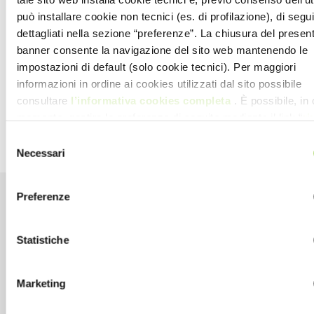
può installare cookie non tecnici (es. di profilazione), di segui
dettagliati nella sezione “preferenze”. La chiusura del presen
banner consente la navigazione del sito web mantenendo le
impostazioni di default (solo cookie tecnici). Per maggiori
.
informazioni in ordine ai cookies utilizzati dal sito possibile
consultare
l’informativa cookies completa
. È possibile, in 
VAI ALLA MAPPA DEL CENTRO
momento, gestire le preferenze di seguito mediante il link “
ri
tue scelte sui cookie
” presente nel footer
Selezione
Necessari
del
consenso
Preferenze
LE NOSTRE PROMOZIONI
Statistiche
Marketing