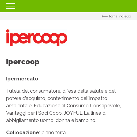
Torna indietro
HOMEPAGE
IL CENTRO
ORARI
COME RAGGIUNGERCI
Ipercoop
PROMOZIONI
NEGOZI
Ipermercato
EVENTI
Tutela del consumatore, difesa della salute e del
potere d’acquisto, contenimento dell’impatto
SERVIZI
ambientale, Educazione al Consumo Consapevole,
IL TUO BUSINESS AL CENTRO
Vantaggi per i Soci Coop, JOYFUL La linea di
abbigliamento uomo, donna e bambino.
CONTATTI
Collocazione:
piano terra