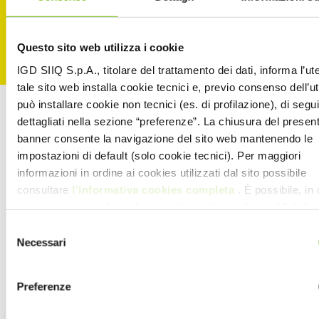
Questo sito web utilizza i cookie
IGD SIIQ S.p.A., titolare del trattamento dei dati, informa l’ut
tale sito web installa cookie tecnici e, previo consenso dell’u
può installare cookie non tecnici (es. di profilazione), di segui
dettagliati nella sezione “preferenze”. La chiusura del presen
banner consente la navigazione del sito web mantenendo le
impostazioni di default (solo cookie tecnici). Per maggiori
informazioni in ordine ai cookies utilizzati dal sito possibile
consultare
l’informativa cookies completa
. È possibile, in 
momento, gestire le preferenze di seguito mediante il link “
ri
tue scelte sui cookie
” presente nel footer
Selezione
Necessari
del
consenso
Preferenze