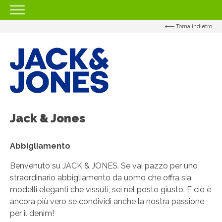
Torna indietro
HOMEPAGE
IL CENTRO
ORARI
COME RAGGIUNGERCI
PROMOZIONI
Jack & Jones
NEGOZI
EVENTI
Abbigliamento
SERVIZI
Benvenuto su JACK & JONES. Se vai pazzo per uno
straordinario abbigliamento da uomo che offra sia
IL TUO BUSINESS AL CENTRO
modelli eleganti che vissuti, sei nel posto giusto. E ciò è
ancora più vero se condividi anche la nostra passione
CONTATTI
per il denim!