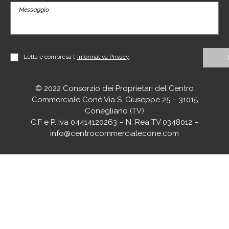
Letta e compresa l’
Informativa Privacy
.
© 2022 Consorzio dei Proprietari del Centro
Commerciale Coné Via S. Giuseppe 25 – 31015
Conegliano (TV)
C.F e P. Iva 04414120263 – N. Rea TV 0348012 –
info@centrocommercialecone.com