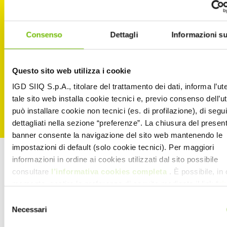
Consenso
Dettagli
Informazioni su
Questo sito web utilizza i cookie
IGD SIIQ S.p.A., titolare del trattamento dei dati, informa l’ut
tale sito web installa cookie tecnici e, previo consenso dell’u
può installare cookie non tecnici (es. di profilazione), di segui
dettagliati nella sezione “preferenze”. La chiusura del presen
banner consente la navigazione del sito web mantenendo le
impostazioni di default (solo cookie tecnici). Per maggiori
informazioni in ordine ai cookies utilizzati dal sito possibile
.
consultare
l’informativa cookies completa
. È possibile, in 
momento, gestire le preferenze di seguito mediante il link “
ri
tue scelte sui cookie
” presente nel footer
Selezione
Necessari
del
consenso