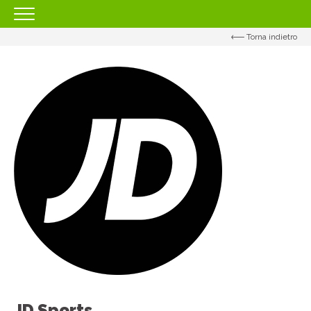
Torna indietro
HOMEPAGE
IL CENTRO
ORARI
COME RAGGIUNGERCI
PROMOZIONI
NEGOZI
EVENTI
SERVIZI
IL TUO BUSINESS AL CENTRO
CONTATTI
JD Sports