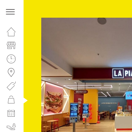
HOMEPAGE
IL CENTRO
ORARI
COME RAGGIUNGERCI
PROMOZIONI
NEGOZI
EVENTI
SERVIZI