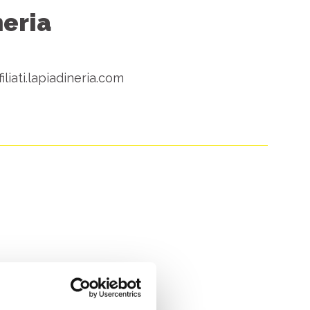
neria
liati.lapiadineria.com