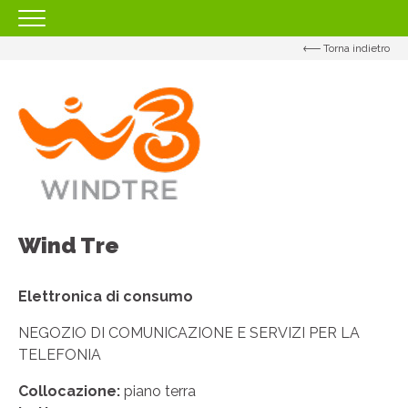
Torna indietro
HOMEPAGE
IL CENTRO
ORARI
COME RAGGIUNGERCI
PROMOZIONI
NEGOZI
Wind Tre
EVENTI
Elettronica di consumo
SERVIZI
NEGOZIO DI COMUNICAZIONE E SERVIZI PER LA
IL TUO BUSINESS AL CENTRO
TELEFONIA
CONTATTI
Collocazione:
piano terra