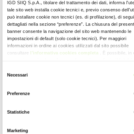
IGD SIIQ S.p.A., titolare del trattamento dei dati, informa l’ut
tale sito web installa cookie tecnici e, previo consenso dell’u
può installare cookie non tecnici (es. di profilazione), di segui
dettagliati nella sezione “preferenze”. La chiusura del presen
banner consente la navigazione del sito web mantenendo le
impostazioni di default (solo cookie tecnici). Per maggiori
informazioni in ordine ai cookies utilizzati dal sito possibile
consultare
l’informativa cookies completa
. È possibile, in 
momento, gestire le preferenze di seguito mediante il link “
ri
tue scelte sui cookie
” presente nel footer
Selezione
Necessari
del
consenso
Preferenze
Statistiche
Marketing